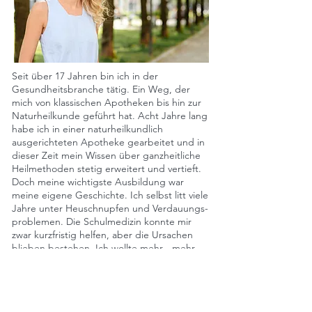
Seit über 17 Jahren bin ich in der
Gesundheitsbranche tätig. Ein Weg, der
mich von klassischen Apotheken bis hin zur
Naturheilkunde geführt hat. Acht Jahre lang
habe ich in einer naturheilkundlich
ausgerichteten Apotheke gearbeitet und in
dieser Zeit mein Wissen über ganzheitliche
Heilmethoden stetig erweitert und vertieft.
Doch meine wichtigste Ausbildung war
meine eigene Geschichte. Ich selbst litt viele
Jahre unter Heuschnupfen und Verdauungs-
problemen. Die Schulmedizin konnte mir
zwar kurzfristig helfen, aber die Ursachen
blieben bestehen. Ich wollte mehr - mehr
Verständnis, mehr Tiefe, mehr echte
Lösungen. Genau das hat mich zur
Heilpraktik geführt.
Heute helfe ich Menschen mit , Verdauungs-